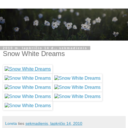
2010 m. lapkričio 14 d., sekmadienis
Snow White Dreams
Loreta
ties
sekmadienis, lapkričio 14, 2010