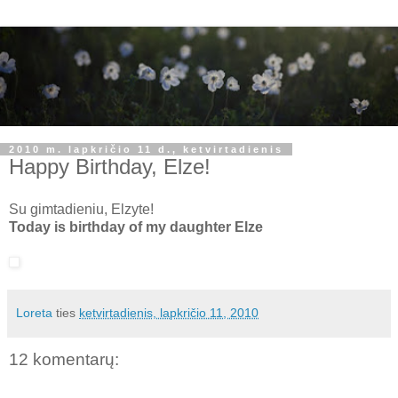
2010 m. lapkričio 11 d., ketvirtadienis
Happy Birthday, Elze!
Su gimtadieniu, Elzyte!
Today is birthday of my daughter Elze
Loreta
ties
ketvirtadienis, lapkričio 11, 2010
12 komentarų: